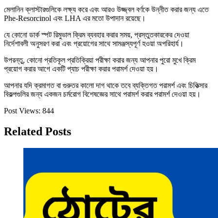
মেলানিন ক্লাস্টারগুলিকে লক্ষ্য করে এবং আরও উজ্জ্বল বর্ণকে উন্নীত করার জন্য এতে
Phe-Resorcinol এবং LHA এর মতো উপাদান রয়েছে।
যে কোনো ডার্ক স্পট রিমুভাল ক্রিম ব্যবহার করার সময়, প্রস্তুতকারকের দেওয়া
নির্দেশাবলী অনুসরণ করা এবং প্রয়োগের সাথে সামঞ্জস্যপূর্ণ হওয়া অপরিহার্য।
উপরন্তু, কোনো প্রতিকূল প্রতিক্রিয়া পরীক্ষা করার জন্য আপনার পুরো মুখে ক্রিম
প্রয়োগ করার আগে একটি প্যাচ পরীক্ষা করার পরামর্শ দেওয়া হয়।
আপনার যদি ক্রমাগত বা গুরুতর কালো দাগ থাকে তবে ব্যক্তিগত পরামর্শ এবং চিকিত্সার
বিকল্পগুলির জন্য একজন চর্মরোগ বিশেষজ্ঞের সাথে পরামর্শ করার পরামর্শ দেওয়া হয়।
Post Views:
844
Related Posts