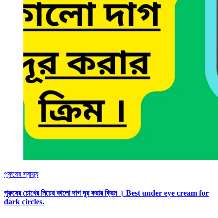
পুরুষের স্বাস্থ্য
পুরুষের চোখের নিচের কালো দাগ দূর করার ক্রিম । Best under eye cream for
dark circles.