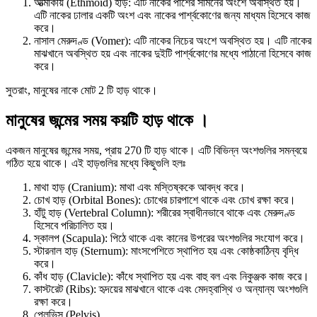
আত্মাকীয় (Ethmoid) হাড়: এটি নাকের পাশের সামনের অংশে অবস্থিত হয়।
এটি নাকের ঢালার একটি অংশ এবং নাকের পার্শ্বকোণের জন্য মাধ্যম হিসেবে কাজ
করে।
নাসাল মেরুদণ্ড (Vomer): এটি নাকের নিচের অংশে অবস্থিত হয়। এটি নাকের
মাঝখানে অবস্থিত হয় এবং নাকের দুইটি পার্শ্বকোণের মধ্যে পাঠানো হিসেবে কাজ
করে।
সুতরাং, মানুষের নাকে মোট 2 টি হাড় থাকে।
মানুষের জন্মের সময় কয়টি হাড় থাকে ।
একজন মানুষের জন্মের সময়, প্রায় 270 টি হাড় থাকে। এটি বিভিন্ন অংশগুলির সমন্বয়ে
গঠিত হয়ে থাকে। এই হাড়গুলির মধ্যে কিছুগুলি হলঃ
মাথা হাড় (Cranium): মাথা এবং মস্তিষ্ককে আবদ্ধ করে।
চোখ হাড় (Orbital Bones): চোখের চারপাশে থাকে এবং চোখ রক্ষা করে।
হাঁটু হাড় (Vertebral Column): শরীরের স্বাধীনভাবে থাকে এবং মেরুদণ্ড
হিসেবে পরিচালিত হয়।
স্কালপ (Scapula): পিঠে থাকে এবং কানের উপরের অংশগুলির সংযোগ করে।
স্টারনাল হাড় (Sternum): মাংসপেশিতে স্থাপিত হয় এবং কোষ্ঠকাঠিন্য বৃদ্ধি
করে।
কাঁধ হাড় (Clavicle): কাঁধে স্থাপিত হয় এবং বাহু বল এবং নিকুঞ্জক কাজ করে।
কাস্টরেট (Ribs): হৃদয়ের মাঝখানে থাকে এবং মেদহ্বাস্থি ও অন্যান্য অংশগুলি
রক্ষা করে।
পেলভিস (Pelvis)