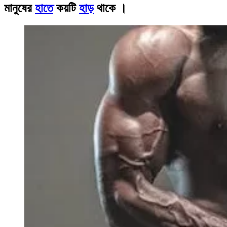
মানুষের
হাতে
কয়টি
হাড়
থাকে ।