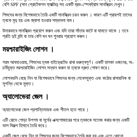
বেশি SPF (সান প্রোটেকশন ফ্যাক্টর) সহ একটি ব্রড-স্পেকট্রাম সানস্ক্রিন দেখুন।
শিশুদের জন্য বিশেষভাবে তৈরি একটি সানস্ক্রিন চয়ন করুন । কারণ এটি প্রায়শই তাদের
ত্বকে মৃদু হয় এবং জ্বালা হওয়ার সম্ভাবনা কম।
উদারভাবে সানস্ক্রিন প্রয়োগ করুন এবং যদি তারা সাঁতার কাটে বা ঘামতে থাকে । তবে
প্রতি দুই ঘন্টা বা তার বেশি ঘন ঘন পুনরায় প্রয়োগ করুন।
ময়শ্চারাইজিং লোশন ।
গরম আবহাওয়ায়, শিশুদের ত্বক হাইড্রেটেড রাখা গুরুত্বপূর্ণ। একটি হালকা ওজনের, অ-
চর্বিযুক্ত ময়শ্চারাইজিং লোশন সন্ধান করুন যা ত্বকে দ্রুত শোষণ করে।
লোশনগুলি বেছে নিন যা বিশেষভাবে শিশুদের জন্য লেবেলযুক্ত এবং কঠোর রাসায়নিক বা
সুগন্ধি থেকে মুক্ত।
অ্যালোভেরা জেল ।
অ্যালোভেরা জেল প্রশান্তিদায়ক এবং শীতল হতে পারে ।
এটি রোদে পোড়া উপশম বা সূর্যের এক্সপোজারের পরে ত্বককে সতেজ করার জন্য একটি
ভাল বিকল্প হিসাবে তৈরি করে।
একটি জেল বেছে নিন যা শিশুদের জন্য বিশেষভাবে তৈরি করা হয় এবং এতে কোনো