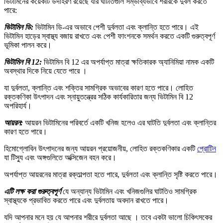
ভিটামিনের কয়েকটি উদাহরণ রয়েছে যার ঘাটতিগুলি সম্ভাব্যভাবে শরীরকে দুর্বল করতে
পারে:
ভিটামিন ডি:
ভিটামিন ডি-এর অভাবে পেশী দুর্বলতা এবং ক্লান্তি হতে পারে। এই
ভিটামিন হাড়ের স্বাস্থ্য বজায় রাখতে এবং পেশী ফাংশনকে সমর্থন করতে একটি গুরুত্বপূর্ণ
ভূমিকা পালন করে।
ভিটামিন বি 12:
ভিটামিন বি 12 এর অপর্যাপ্ত মাত্রা ক্ষতিকারক অ্যানিমিয়া নামক একটি
অবস্থার দিকে নিয়ে যেতে পারে ।
যা দুর্বলতা, ক্লান্তি এবং শক্তির সামগ্রিক অভাবের কারণ হতে পারে। লোহিত
রক্তকণিকা উৎপাদন এবং স্নায়ুতন্ত্রের সঠিক কার্যকারিতার জন্য ভিটামিন বি 12
অপরিহার্য।
আয়রন:
আয়রন ভিটামিনের পরিবর্তে একটি খনিজ হলেও এর ঘাটতি দুর্বলতা এবং ক্লান্তির
কারণ হতে পারে।
হিমোগ্লোবিন উৎপাদনের জন্য আয়রন প্রয়োজনীয়, লোহিত রক্তকণিকার একটি
প্রোটিন
যা টিস্যু এবং অঙ্গগুলিতে অক্সিজেন বহন করে।
অপর্যাপ্ত আয়রনের মাত্রা রক্তাল্পতা হতে পারে, দুর্বলতা এবং ক্লান্তি সৃষ্টি করতে পারে।
এটি লক্ষ করা গুরুত্বপূর্ণ
যে অন্যান্য ভিটামিন এবং খনিজগুলির ঘাটতিও সামগ্রিক
স্বাস্থ্যকে প্রভাবিত করতে পারে এবং দুর্বলতায় অবদান রাখতে পারে।
যদি আপনার মনে হয় যে আপনার শরীরে দুর্বলতা আছে । তবে একটা ভালো চিকিৎসকের