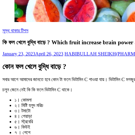
সুস্থ থাকার টিপস
কি ফল খেলে বুদ্ধি বাড়ে ? Which fruit increase brain power
January 23, 2023
April 26, 2023
HABIBULLAH SHEIKH(PHARM
কোন ফল খেলে বুদ্ধি বাড়ে ?
সবার আগে আমাদের জানতে হবে কোন টা ফলে ভিটামিন C পাওয়া যায়। ভিটামিন C মগজুর কো
চলুন জেনে নেই কি কি ফলে ভিটামিন C থাকে।
১। কোমলা
২। মিষ্টি হলুদ মরিচ
৩। টমাটো
৪। পেয়াড়া
৫। স্ট্রবেরি
৬। কিউই
৭ । পেপে