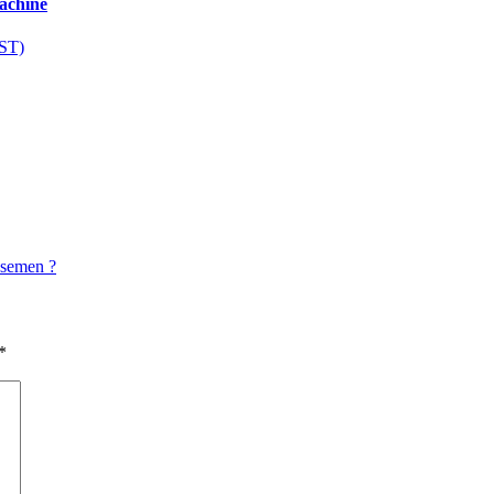
Machine
ST)
f semen ?
*