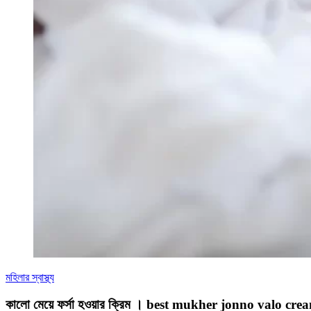
মহিলার স্বাস্থ্য
কালো মেয়ে ফর্সা হওয়ার ক্রিম । best mukher jonno valo cre